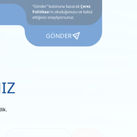
“Gönder” butonuna basarak
Çerez
Politikası
'nı okuduğunuzu ve
kabul
ettiğinizi
onaylıyorsunuz.
GÖNDER
IZ
dik.