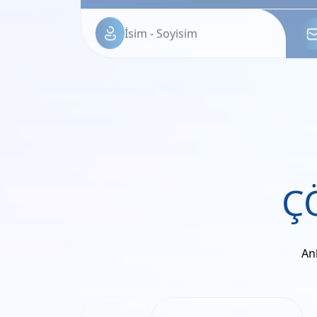
Ç
Anl