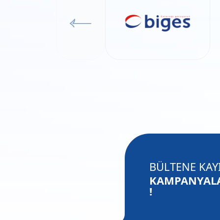
BÜLTENE KAYI
KAMPANYALA
!