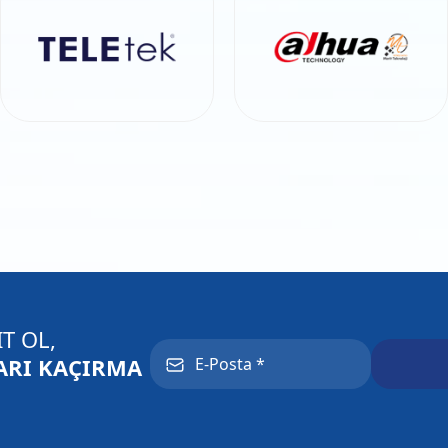
T OL,
RI KAÇIRMA