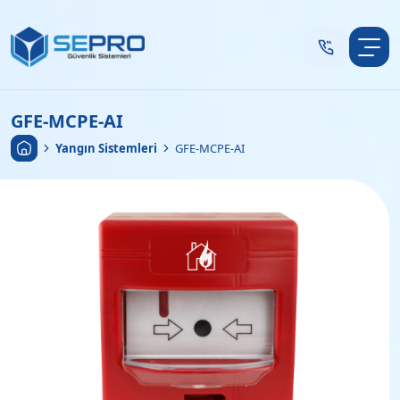
GFE-MCPE-AI
Anasayfa
•
Yangın Sistemleri
•
GFE-MCPE-AI