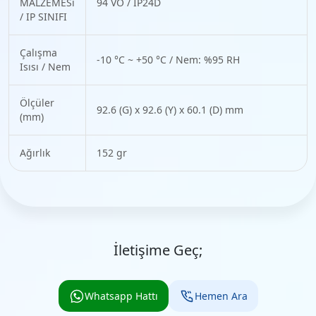
MALZEMESi
94 VO / IP24D
/ IP SINIFI
Çalışma
-10 °C ~ +50 °C / Nem: %95 RH
Isısı / Nem
Ölçüler
92.6 (G) x 92.6 (Y) x 60.1 (D) mm
(mm)
Ağırlık
152 gr
İletişime Geç;
Whatsapp Hattı
Hemen Ara