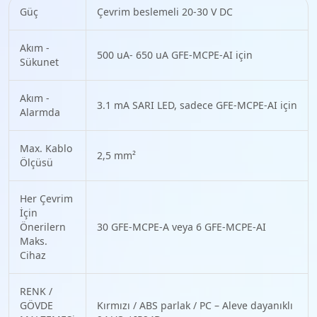
Güç
Çevrim beslemeli 20-30 V DC
Akım -
500 uA- 650 uA GFE-MCPE-AI için
Sükunet
Akım -
3.1 mA SARI LED, sadece GFE-MCPE-AI için
Alarmda
Max. Kablo
2,5 mm²
Ölçüsü
Her Çevrim
İçin
Önerilern
30 GFE-MCPE-A veya 6 GFE-MCPE-AI
Maks.
Cihaz
RENK /
GÖVDE
Kırmızı / ABS parlak / PC – Aleve dayanıklı