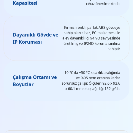
Kapasitesi
cihaz önerilmektedir.
Kırmızı renkli, parlak ABS gövdeye
sahip olan cihaz, PC malzemesi ile
Dayanıklı Gövde ve
alev dayanıklılığı 94 VO seviyesinde
IP Koruması
üretilmiş ve IP24D koruma sınıfına
sahiptir
-10 °C ila +50 °C sıcaklık aralığında
Çalışma Ortamı ve
ve %95 nem oranına kadar
sorunsuz çalışır. Ölçüleri 92.6 x 92.6
Boyutlar
x 60.1 mm olup, ağırlığı 152 gr’dır.