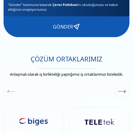
“Gönder” butonuna basarak
Çerez Politikası
'nı okuduğunuzu ve
kabul
ettiğinizi
onaylıyorsunuz.
GÖNDER
ÇÖZÜM ORTAKLARIMIZ
Anlaşmalı olarak iş birlikteliği yaptığımız iş ortaklarımızı listeledik.