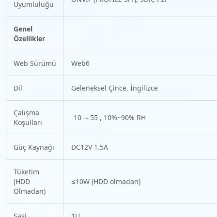
Uyumluluğu
Genel
Özellikler
Web Sürümü
Web6
Dil
Geleneksel Çince, İngilizce
Çalışma
-10 ～55 , 10%~90% RH
Koşulları
Güç Kaynağı
DC12V 1.5A
Tüketim
(HDD
≤10W (HDD olmadan)
Olmadan)
Şasi
1U