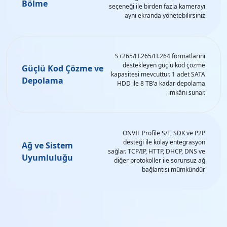
Bölme
seçeneği ile birden fazla kamerayı
aynı ekranda yönetebilirsiniz
S+265/H.265/H.264 formatlarını
destekleyen güçlü kod çözme
Güçlü Kod Çözme ve
kapasitesi mevcuttur. 1 adet SATA
Depolama
HDD ile 8 TB’a kadar depolama
imkânı sunar.
ONVIF Profile S/T, SDK ve P2P
desteği ile kolay entegrasyon
Ağ ve Sistem
sağlar. TCP/IP, HTTP, DHCP, DNS ve
Uyumluluğu
diğer protokoller ile sorunsuz ağ
bağlantısı mümkündür