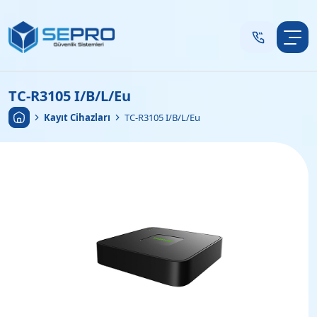
TC-R3105 I/B/L/Eu
Anasayfa
•
Kayıt Cihazları
•
TC-R3105 I/B/L/Eu