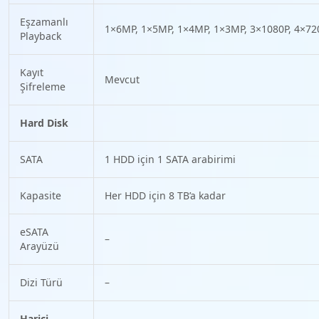
Eşzamanlı
1×6MP, 1×5MP, 1×4MP, 1×3MP, 3×1080P, 4×72
Playback
Kayıt
Mevcut
Şifreleme
Hard Disk
SATA
1 HDD için 1 SATA arabirimi
Kapasite
Her HDD için 8 TB’a kadar
eSATA
–
Arayüzü
Dizi Türü
–
Harici