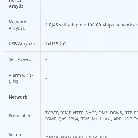
Arayüz
Network
1 RJ45 self-adaptive 10/100 Mbps network a
Arayüzü
USB Arayüzü
2xUSB 2.0
Seri Arayüz
–
Alarm Giriş/
–
Çıkış
Network
TCP/IP, ICMP, HTTP, DHCP, DNS, DDNS, RTP, RT
Protokoller
IGMP, QoS, IPV4, IPV6, Multicast, ARP, UDP, T
Sistem
ONVIF (PROFILE S/T), SDK, P2P