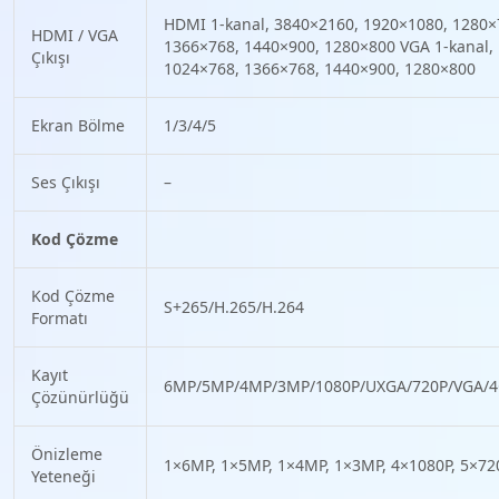
HDMI 1-kanal, 3840×2160, 1920×1080, 1280×
HDMI / VGA
1366×768, 1440×900, 1280×800 VGA 1-kanal,
Çıkışı
1024×768, 1366×768, 1440×900, 1280×800
Ekran Bölme
1/3/4/5
Ses Çıkışı
–
Kod Çözme
Kod Çözme
S+265/H.265/H.264
Formatı
Kayıt
6MP/5MP/4MP/3MP/1080P/UXGA/720P/VGA/4CI
Çözünürlüğü
Önizleme
1×6MP, 1×5MP, 1×4MP, 1×3MP, 4×1080P, 5×720
Yeteneği