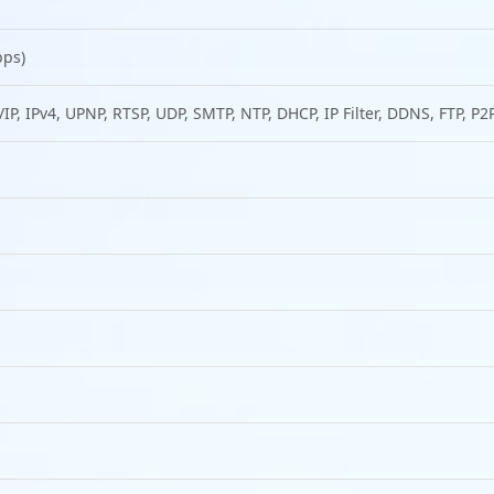
bps)
IP, IPv4, UPNP, RTSP, UDP, SMTP, NTP, DHCP, IP Filter, DDNS, FTP, P2