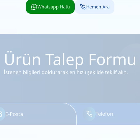
Whatsapp Hattı
Hemen Ara
Ürün Talep Formu
İstenen bilgileri doldurarak en hızlı şekilde teklif alın.