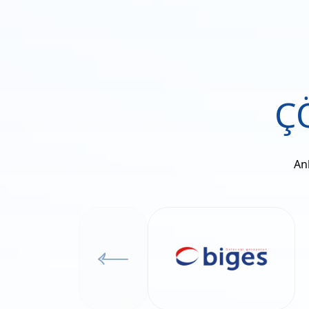
Ç
Anl