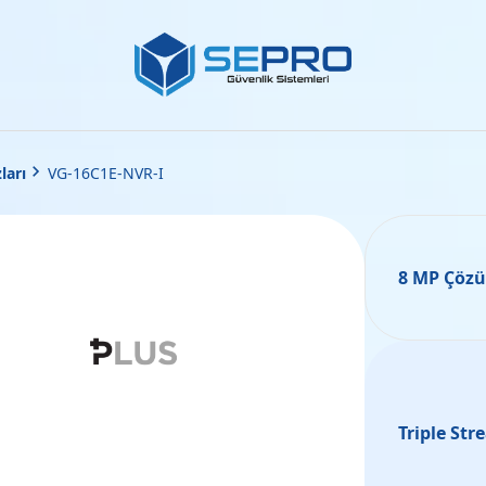
ları
•
VG-16C1E-NVR-I
8 MP Çöz
Triple St