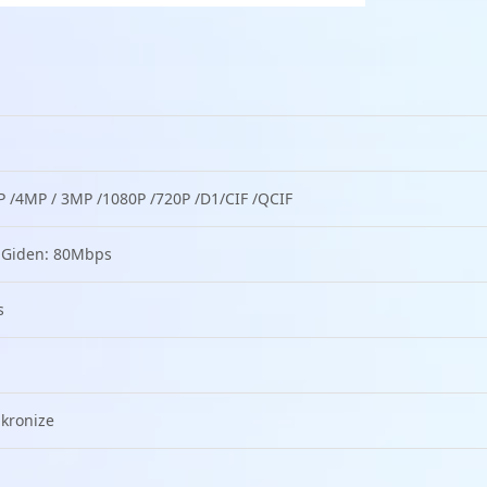
 /4MP / 3MP /1080P /720P /D1/CIF /QCIF
 Giden: 80Mbps
s
kronize