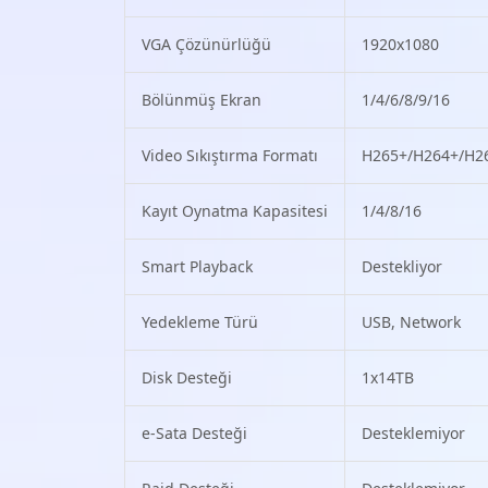
VGA Çözünürlüğü
1920x1080
Bölünmüş Ekran
1/4/6/8/9/16
Video Sıkıştırma Formatı
H265+/H264+/H2
Kayıt Oynatma Kapasitesi
1/4/8/16
Smart Playback
Destekliyor
Yedekleme Türü
USB, Network
Disk Desteği
1x14TB
e-Sata Desteği
Desteklemiyor